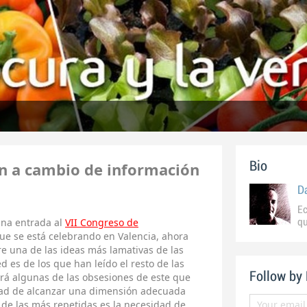
ón a cambio de información
Bio
D
Ec
una entrada al
VII Congreso de
qu
ue se está celebrando en Valencia, ahora
e una de las ideas más lamativas de las
ed es de los que han leído el resto de las
Follow by
erá algunas de las obsesiones de este que
idad de alcanzar una dimensión adecuada
 de las más repetidas es la necesidad de