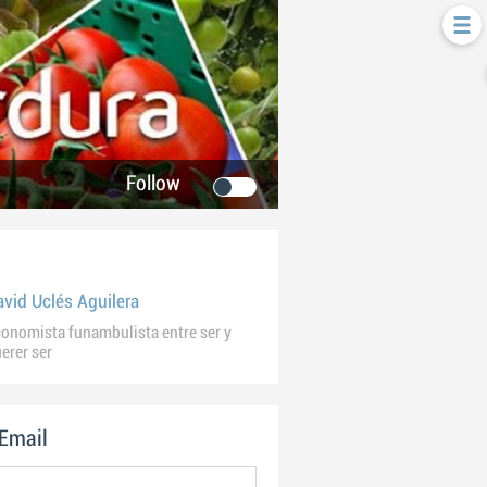
Follow
avid Uclés Aguilera
onomista funambulista entre ser y
erer ser
 Email