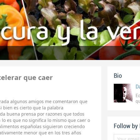
elerar que caer
Bio
D
Ec
ntrada algunos amigos me comentaron que
qu
Si bien es cierto que la palabra
ada buena prensa por razones que todos
lo es que no significa lo mismo que caer o
Follow by
 alimentos españolas siguieron creciendo
cativamente menor que en los tres años