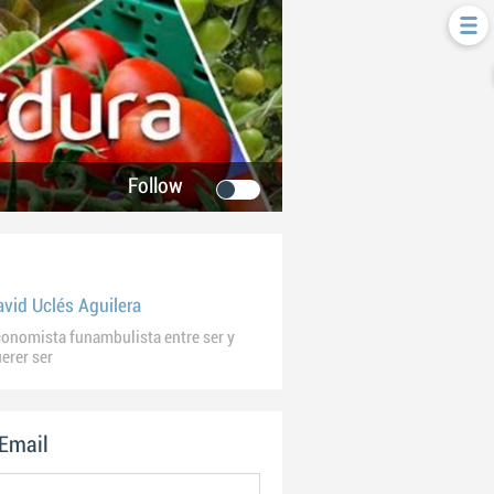
Follow
avid Uclés Aguilera
onomista funambulista entre ser y
erer ser
 Email