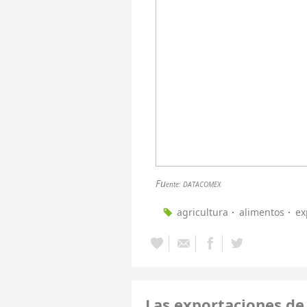
F
u
ente: DATACOMEX
agricultura
alimentos
ex
Las exportaciones de