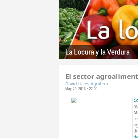
La Locura y la Verdura
El sector agroalimen
David Uclés Aguilera
May 29, 2013 - 22:00
C
nu
M
re
ag
di
de