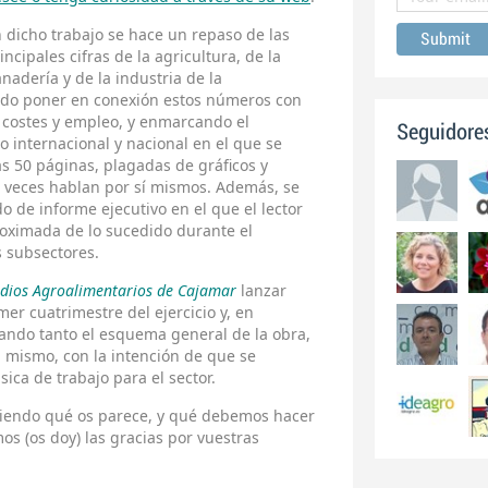
 dicho trabajo se hace un repaso de las
incipales cifras de la agricultura, de la
nadería y de la industria de la
ndo poner en conexión estos números con
 costes y empleo, y enmarcando el
Seguidore
 internacional y nacional en el que se
as 50 páginas, plagadas de gráficos y
s veces hablan por sí mismos. Además, se
o de informe ejecutivo en el que el lector
oximada de lo sucedido durante el
s subsectores.
tudios Agroalimentarios de Cajamar
lanzar
er cuatrimestre del ejercicio y, en
nando tanto el esquema general de la obra,
l mismo, con la intención de que se
ica de trabajo para el sector.
niendo qué os parece, y qué debemos hacer
os (os doy) las gracias por vuestras