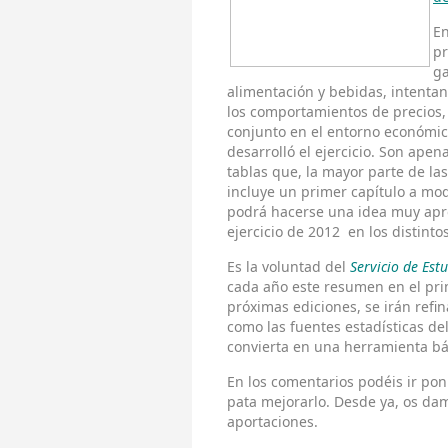
En
pr
ga
alimentación y bebidas, intenta
los comportamientos de precios,
conjunto en el entorno económico
desarrolló el ejercicio. Son apen
tablas que, la mayor parte de la
incluye un primer capítulo a mod
podrá hacerse una idea muy apr
ejercicio de 2012 en los distinto
Es la voluntad del
Servicio de Es
cada año este resumen en el prim
próximas ediciones, se irán refi
como las fuentes estadísticas de
convierta en una herramienta bás
En los comentarios podéis ir po
pata mejorarlo. Desde ya, os dam
aportaciones.