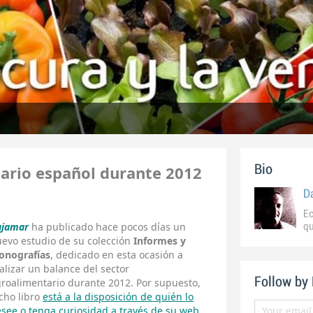
tario español durante 2012
Bio
D
Ec
ajamar
ha publicado hace pocos días un
qu
evo estudio de su colección
Informes y
onografías
, dedicado en esta ocasión a
alizar un balance del sector
Follow by
roalimentario durante 2012. Por supuesto,
cho libro
está a la disposición de quién lo
see o tenga curiosidad a través de su web
.