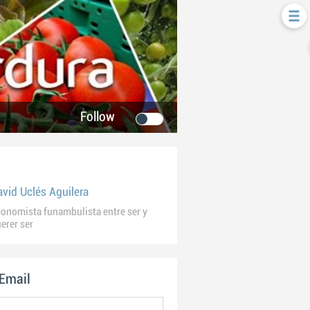
Follow
avid Uclés Aguilera
onomista funambulista entre ser y
erer ser
 Email