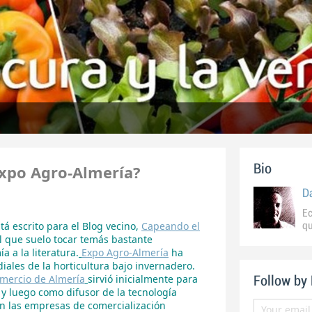
Expo Agro-Almería?
Bio
D
Ec
stá escrito para el Blog vecino,
Capeando el
qu
el que suelo tocar temás bastante
a a la literatura.
Expo Agro-Almería
ha
iales de la horticultura bajo invernadero.
mercio de Almería
sirvió inicialmente para
Follow by
 y luego como difusor de la tecnología
en las empresas de comercialización