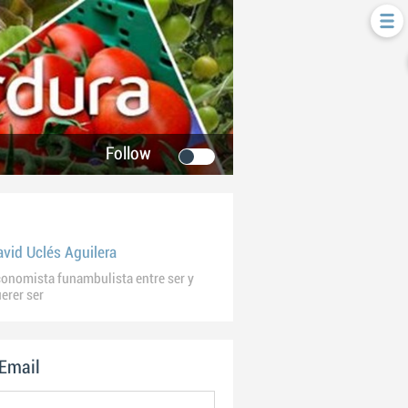
Follow
avid Uclés Aguilera
onomista funambulista entre ser y
erer ser
 Email