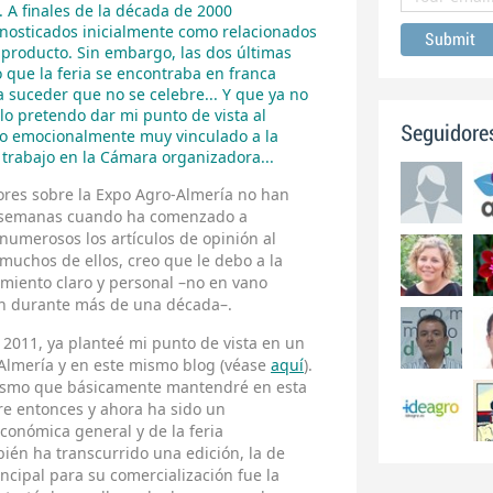
. A finales de la década de 2000
nosticados inicialmente como relacionados
 producto. Sin embargo, las dos últimas
 que la feria se encontraba en franca
 suceder que no se celebre... Y que ya no
lo pretendo dar mi punto de vista al
Seguidore
o emocionalmente muy vinculado a la
e trabajo en la Cámara organizadora...
res sobre la Expo Agro-Almería no han
s semanas cuando ha comenzado a
numerosos los artículos de opinión al
muchos de ellos, creo que le debo a la
amiento claro y personal –no en vano
ión durante más de una década–.
 2011, ya planteé mi punto de vista en un
 Almería y en este mismo blog (véase
aquí
).
mismo que básicamente mantendré en esta
re entonces y ahora ha sido un
conómica general y de la feria
bién ha transcurrido una edición, la de
ncipal para su comercialización fue la