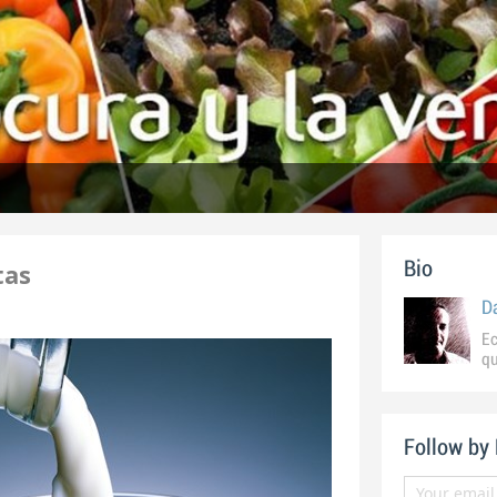
tas
Bio
D
Ec
qu
Follow by