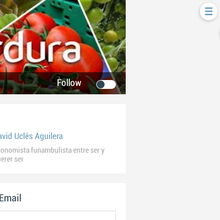
Follow
avid Uclés Aguilera
onomista funambulista entre ser y
erer ser
 Email