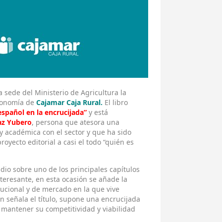
 sede del Ministerio de Agricultura la
Economía de
Cajamar Caja Rural.
El libro
 español en la encrucijada”
y está
az Yubero
, persona que atesora una
y académica con el sector y que ha sido
royecto editorial a casi el todo “quién es
io sobre uno de los principales capítulos
teresante, en esta ocasión se añade la
tucional y de mercado en la que vive
n señala el título, supone una encrucijada
 mantener su competitividad y viabilidad