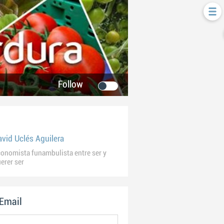
Follow
avid Uclés Aguilera
onomista funambulista entre ser y
erer ser
 Email