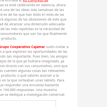
una entrada al
VII Congreso de
ue se está celebrando en Valencia, ahora
e una de las ideas más lamativas de las
ed es de los que han leído el resto de las
erá algunas de las obsesiones de este que
idad de alcanzar una dimensión adecuada
 de las más repetidas es la necesidad de
o consumidores que son los que finalmente
 producto.
Grupo Cooperativo Cajamar
suelo invitar a
as a que exploren las oportunidades de las
ión tan importante. Pues bien, los amigos
ejos de lo que yo hubiera imaginado, ya
cto directo con sus consumidres, sino que
es cuenten algunas cosas tan relevantes
roducto, o qué valores asocian a la
 en la que sorteaban unas tablets. Para
 que responder una encuesta bastante
on 104.000 respuestas. Una muestra
ue se dedique a investigación comercial.