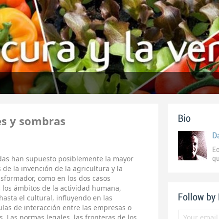
es y sombras
Bio
D
Ec
iadas han supuesto posiblemente la mayor
qu
 de la invención de la agricultura y la
sformador, como en los dos casos
 los ámbitos de la actividad humana,
Follow by
sta el cultural, influyendo en las
mulas de interacción entre las empresas o
os. Las normas legales, las fronteras de los