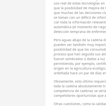
uso real de estas tecnologías en 
que la posibilidad de mejora de 
que muchas de las decisiones cl
se toman con un déficit de infor
con toda la información relevant
automática (el momento de riego
detección temprana de enfermeda
Pero aguas abajo de la cadena de
pueden ser también muy importa
posibilidad de que los consumid
proceso que han seguido sus a
fueron sembrados o dados a luz e
permitiendo, por ejemplo, certif
origen en la agricultura ecológi
ordeñada hace un par de días en
Obviamente, esto último requerir
toda la cadena absolutamente tr
competencia de cadenas se vería
competidores oportunistas que a
Otras cuestiones, como la calida