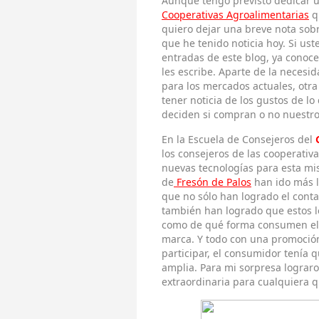
Aunque tengo previsto dedicar 
Cooperativas Agroalimentarias
q
quiero dejar una breve nota sobr
que he tenido noticia hoy. Si ust
entradas de este blog, ya conoc
les escribe. Aparte de la neces
para los mercados actuales, otra
tener noticia de los gustos de l
deciden si compran o no nuestro
En la Escuela de Consejeros del
los consejeros de las cooperativ
nuevas tecnologías para esta mis
de
Fresón de Palos
han ido más l
que no sólo han logrado el conta
también han logrado que estos l
como de qué forma consumen el p
marca. Y todo con una promoción
participar, el consumidor tenía
amplia. Para mi sorpresa lograr
extraordinaria para cualquiera q