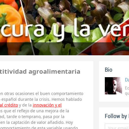
titividad agroalimentaria
Bio
D
Ec
n otras ocasiones el buen comportamiento
qu
o español durante la crisis. Hemos hablado
al crédito
y de la
innovación y el
ás que el reflejo de una mejora de la
Follow by
dad, tarde o temprano, pasa por la
en la captación de valor añadido. Hoy
comportamiento de esta variable usando