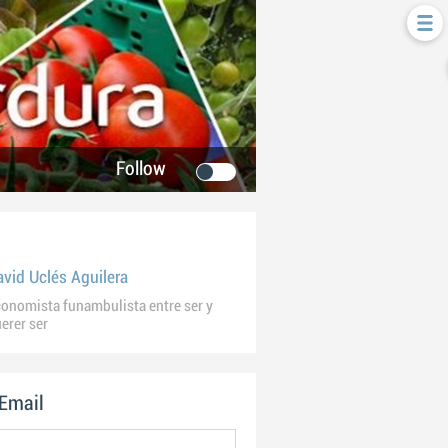
Follow
avid Uclés Aguilera
onomista funambulista entre ser y
erer ser
 Email